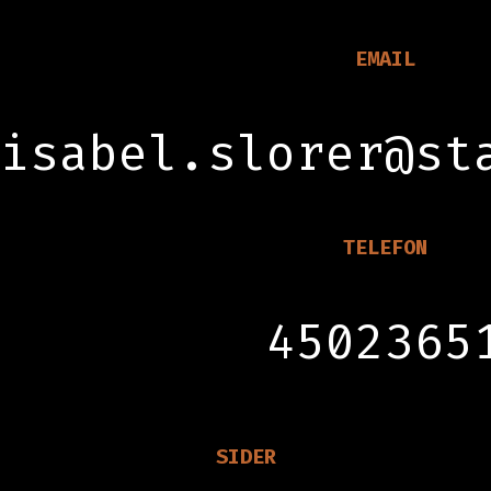
EMAIL
isabel.slorer@st
TELEFON
4502365
SIDER